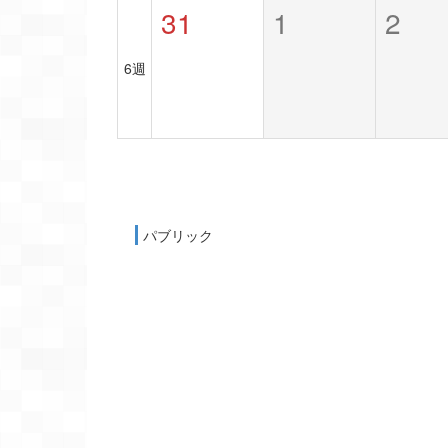
31
1
2
6週
パブリック