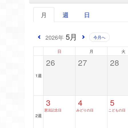
月
週
日
5月
2026年
今月へ
日
月
火
26
27
28
1週
3
4
5
憲法記念日
みどりの日
こどもの日
2週