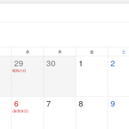
水
木
金
土
29
30
1
2
昭和の日
6
7
8
9
(振替休日)