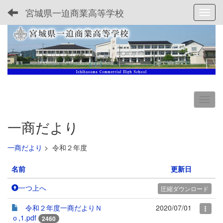
宮城県一迫商業高等学校
Toggl
一商だより
一商だより
>
令和２年度
名前
更新日
一つ上へ
圧縮ダウンロード
令和２年度一商だよりＮ
2020/07/01
ｏ,1.pdf
2460