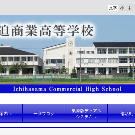
文字
栗原版デュアル
案内
一商ブログ
部活動
システム