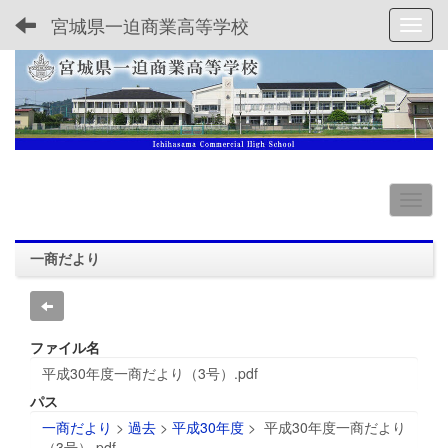
宮城県一迫商業高等学校
Toggl
一商だより
ファイル名
平成30年度一商だより（3号）.pdf
パス
一商だより
>
過去
>
平成30年度
>
平成30年度一商だより
（3号）.pdf