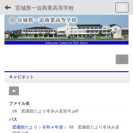
宮城県一迫商業高等学校
Toggl
キャビネット
ファイル名
08 図書館だより冬休み直前号.pdf
パス
図書館だより
>
令和４年度
>
08 図書館だより冬休み直
前号.pdf