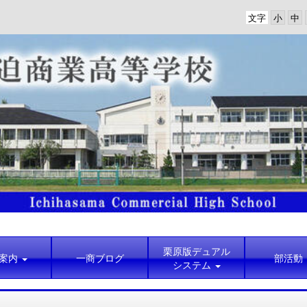
文字
栗原版デュアル
案内
一商ブログ
部活動
システム