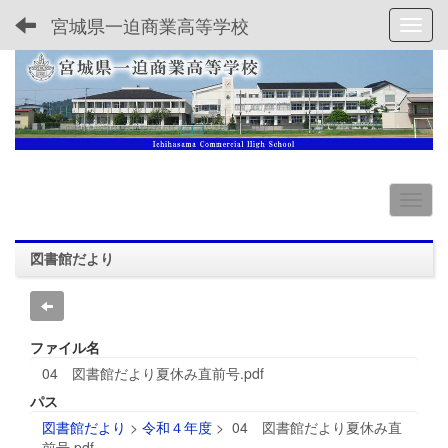
宮城県一迫商業高等学校
Toggl
図書館だより
ファイル名
04 図書館だより夏休み直前号.pdf
パス
図書館だより
>
令和４年度
>
04 図書館だより夏休み直
前号.pdf