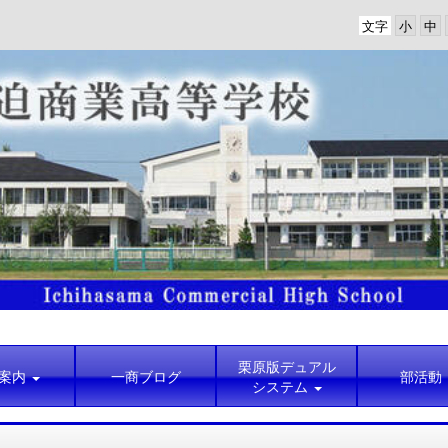
文字
栗原版デュアル
案内
一商ブログ
部活動
システム