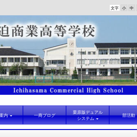
文字
栗原版デュアル
案内
一商ブログ
部活動
システム