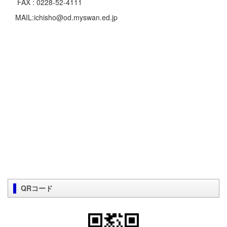
FAX : 0228-52-4111
MAIL:ichisho@od.myswan.ed.jp
QRコード