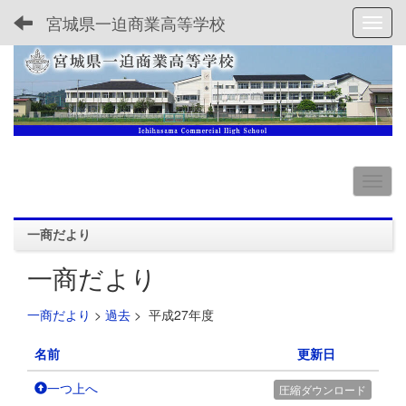
宮城県一迫商業高等学校
Toggl
一商だより
一商だより
一商だより
>
過去
>
平成27年度
名前
更新日
一つ上へ
圧縮ダウンロード