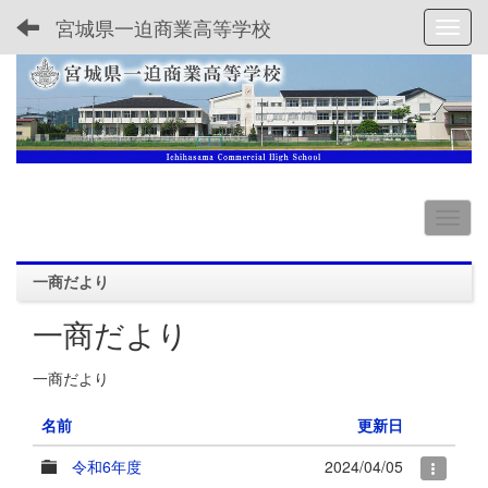
宮城県一迫商業高等学校
Toggl
一商だより
一商だより
一商だより
名前
更新日
令和6年度
2024/04/05