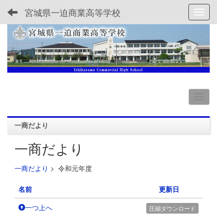
宮城県一迫商業高等学校
Toggl
一商だより
一商だより
一商だより
>
令和元年度
名前
更新日
一つ上へ
圧縮ダウンロード