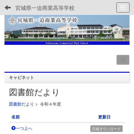
宮城県一迫商業高等学校
Toggl
キャビネット
図書館だより
図書館だより
>
令和４年度
名前
更新日
一つ上へ
圧縮ダウンロード