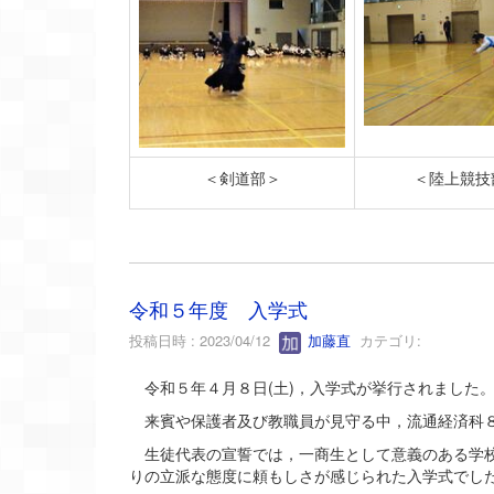
＜剣道部＞
＜陸上競技
令和５年度 入学式
投稿日時 : 2023/04/12
加藤直
カテゴリ:
令和５年４月８日(土)，入学式が挙行されました
来賓や保護者及び教職員が見守る中，流通経済科８
生徒代表の宣誓では，一商生として意義のある学校
りの立派な態度に頼もしさが感じられた入学式でし