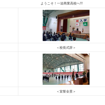
商業高校へ!!!
＜校長式辞＞
＜宣誓全景＞