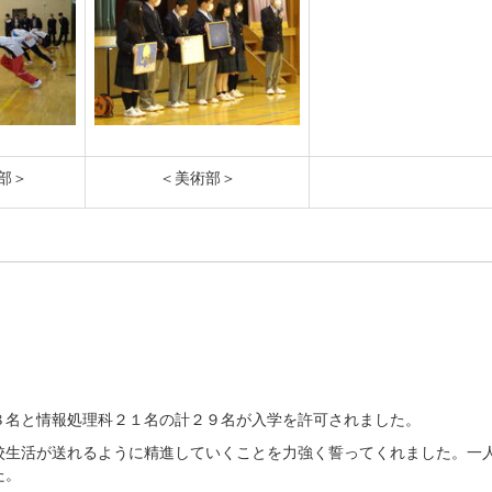
部＞
＜美術部＞
。
名と情報処理科２１名の計２９名が入学を許可されました。
生活が送れるように精進していくことを力強く誓ってくれました。一
た。