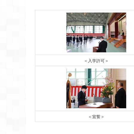
ようこそ！一迫
＜入学許可＞
＜宣誓＞