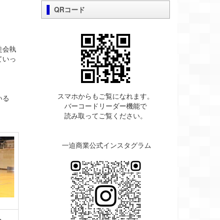
QRコード
徒会執
ていっ
スマホからもご覧になれます。
いる
バーコードリーダー機能で
読み取ってご覧ください。
一迫商業公式インスタグラム
＞