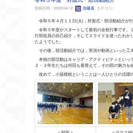
投稿日時 : 2023/04/12
加藤直
カテゴリ:
令和５年４月１１日(火)，対面式・部活動紹介が
令和５年度がスタートして最初の全校行事です。２
行部役員の自己紹介，そしてスライドを使ったわか
たようでした。
その後，部活動紹介では，実演や動画といった工夫
本校の部活動はキャリア・アクティビティといって
２・３年生たちは何回も着替えて，その部の魅力を
改めて，小規模校ということは一人ひとりの活躍の
＜対面＞
＜クラス紹