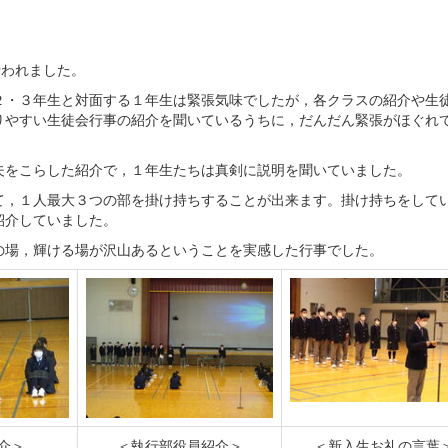
行われました。
・３年生と対面する１年生は緊張気味でしたが，各クラスの紹介や生
りやすい生徒会行事の紹介を聞いているうちに，だんだん緊張がほぐれ
をこらした紹介で，１年生たちは真剣に説明を聞いていました。
，１人最大３つの部を掛け持ちすることが出来ます。掛け持ちをして
紹介していました。
場，輝ける場が沢山あるということを実感した行事でした。
介＞
＜執行部役員紹介＞
＜新入生お礼の言葉