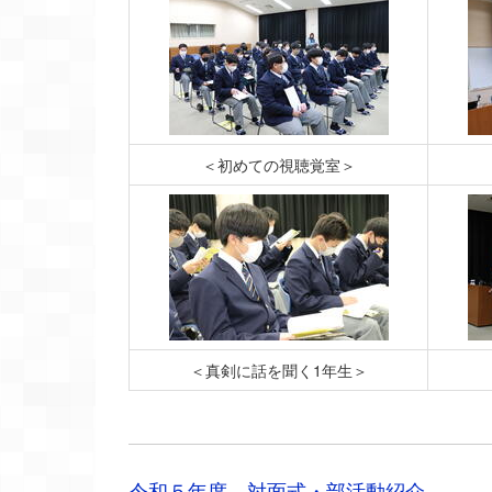
＜初めての視聴覚室＞
＜真剣に話を聞く1年生＞
令和５年度 対面式・部活動紹介