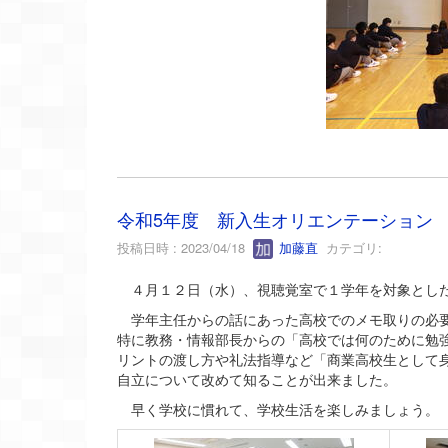
令和5年度 新入生オリエンテーション
投稿日時 : 2023/04/18
加藤直
カテゴリ:
４月１２日（水）、視聴覚室で１学年を対象とした
学年主任からの話にあった高校でのメモ取りの必要
特に教務・情報部長からの「高校では何のために勉
リントの渡し方や礼法指導など「商業高校生として
自立について改めて知ることが出来ました。
早く学校に慣れて、学校生活を楽しみましょう。