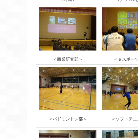
＜商業研究部＞
＜ｅスポー
＜バドミントン部＞
＜ソフトテニ