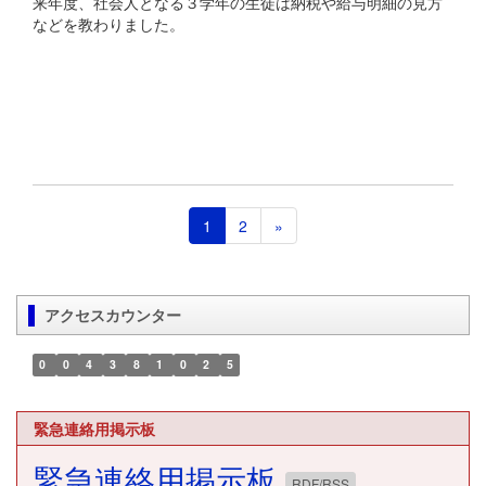
来年度、社会人となる３学年の生徒は納税や給与明細の見方
などを教わりました。
1
2
»
アクセスカウンター
0
0
4
3
8
1
0
2
5
緊急連絡用掲示板
緊急連絡用掲示板
RDF/RSS